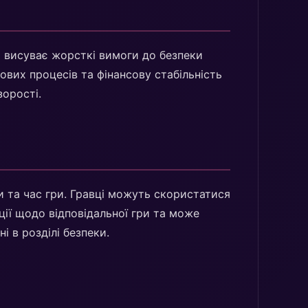
ка висуває жорсткі вимоги до безпеки
ових процесів та фінансову стабільність
зорості.
и та час гри. Гравці можуть скористатися
ії щодо відповідальної гри та може
 в розділі безпеки.