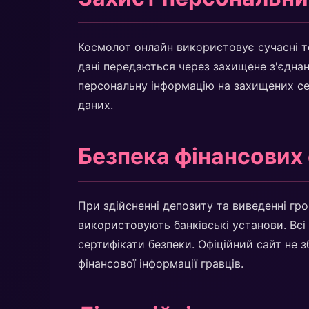
Космолот онлайн використовує сучасні те
дані передаються через захищене з'єдна
персональну інформацію на захищених с
даних.
Безпека фінансових
При здійсненні депозиту та виведенні г
використовують банківські установи. Всі 
сертифікати безпеки. Офіційний сайт не з
фінансової інформації гравців.