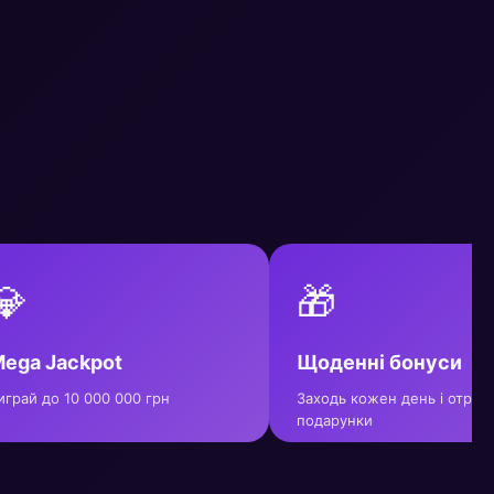
💎
🎁
ega Jackpot
Щоденні бонуси
играй до 10 000 000 грн
Заходь кожен день і отрим
подарунки