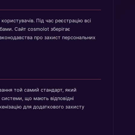
користувачів. Під час реєстрацію всі
бами. Сайт cosmolot зберігає
аконодавства про захист персональних
вання той самий стандарт, який
і системи, що мають відповідні
окенізацію для додаткового захисту