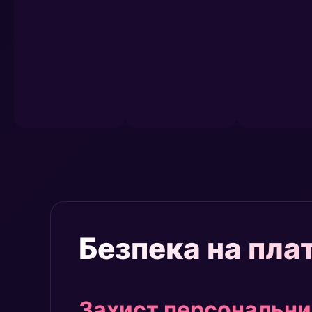
Mega Shark
Jammin' Jars 2
Piggy Bankers
Push Gaming
Push Gaming
Push Gaming
▶ Грати
▶ Грати
▶ Грати
Безпека на пл
Захист персональни