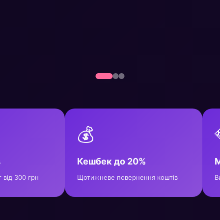
💰
в
Кешбек до 20%
M
 від 300 грн
Щотижневе повернення коштів
В