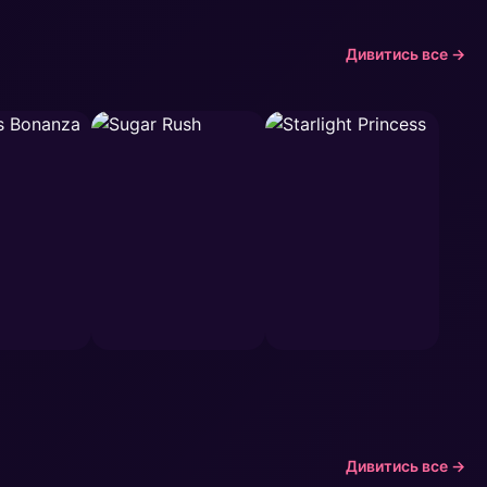
Дивитись все →
 Bonanza
Sugar Rush
Starlight Princess
lay
Pragmatic Play
Pragmatic Play
и
▶ Грати
▶ Грати
Дивитись все →